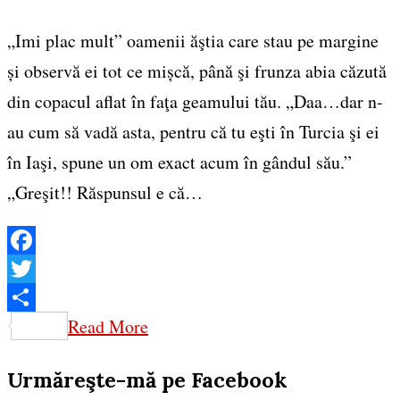
„Imi plac mult” oamenii ăştia care stau pe margine
și observă ei tot ce mișcă, până şi frunza abia căzută
din copacul aflat în faţa geamului tău. „Daa…dar n-
au cum să vadă asta, pentru că tu eşti în Turcia şi ei
în Iaşi, spune un om exact acum în gândul său.”
„Greşit!! Răspunsul e că…
Facebook
Twitter
Share
Read More
Urmăreşte-mă pe Facebook