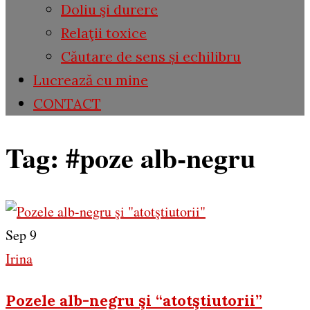
Doliu şi durere
Relaţii toxice
Căutare de sens și echilibru
Lucrează cu mine
CONTACT
Tag:
#poze alb-negru
Sep 9
Irina
Pozele alb-negru şi “atotştiutorii”