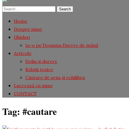
Search
for:
Home
Despre mine
Ghiduri
Ia-o pe Doamna Durere de mână
Articole
Doliu şi durere
Relaţii toxice
Căutare de sens și echilibru
Lucrează cu mine
CONTACT
Tag:
#cautare