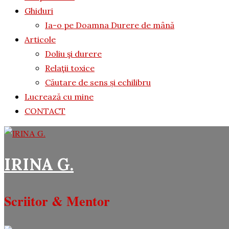
Ghiduri
Ia-o pe Doamna Durere de mână
Articole
Doliu şi durere
Relaţii toxice
Căutare de sens și echilibru
Lucrează cu mine
CONTACT
IRINA G.
Scriitor & Mentor