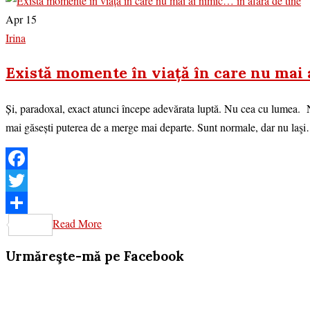
Apr 15
Irina
Există momente în viață în care nu mai 
Și, paradoxal, exact atunci începe adevărata luptă. Nu cea cu lumea. Nu
mai găsești puterea de a merge mai departe. Sunt normale, dar nu laş
Facebook
Twitter
Read More
Share
Urmăreşte-mă pe Facebook