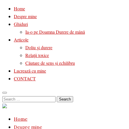
Home
Despre mine
Ghiduri
Ia-o pe Doamna Durere de mână
Articole
Doliu şi durere
Relaţii toxice
Căutare de sens și echilibru
Lucrează cu mine
CONTACT
Skip
Search
to
for:
content
Home
Despre mine