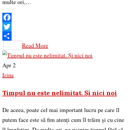
multe ori,…
Facebook
Twitter
Share
Read More
Apr 2
Irina
Timpul nu este nelimitat. Și nici noi
De aceea, poate cel mai important lucru pe care îl
putem face este să fim atenți cum îl trăim și cu cine
îl împărțim. De multe ori, ne risipim timpul fără să