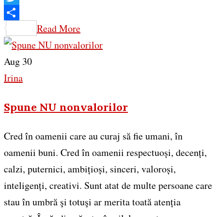
Twitter
Share
Read More
Aug 30
Irina
Spune NU nonvalorilor
Cred în oamenii care au curaj să fie umani, în
oamenii buni. Cred în oamenii respectuoși, decenți,
calzi, puternici, ambițioși, sinceri, valoroși,
inteligenți, creativi. Sunt atat de multe persoane care
stau în umbră şi totuşi ar merita toată atenția