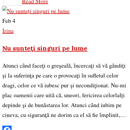
Share
Read More
Feb 4
Irina
Nu sunteţi singuri pe lume
Atunci când faceţi o greşeală, încercaţi să vă gândiţi
şi la suferinţa pe care o provocaţi în sufletul celor
dragi, celor ce vă iubesc pur şi necondiţionat. Nu-mi
plac oamenii care uită că, uneori, fericirea celorlalți
depinde şi de bunăstarea lor. Atunci când iubim pe
cineva, cu siguranţă ne dorim ca el să fie împlinit,…