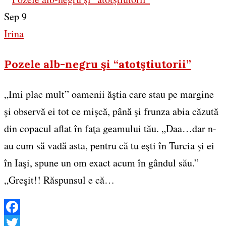
Sep 9
Irina
Pozele alb-negru şi “atotştiutorii”
„Imi plac mult” oamenii ăştia care stau pe margine
și observă ei tot ce mișcă, până şi frunza abia căzută
din copacul aflat în faţa geamului tău. „Daa…dar n-
au cum să vadă asta, pentru că tu eşti în Turcia şi ei
în Iaşi, spune un om exact acum în gândul său.”
„Greşit!! Răspunsul e că…
Facebook