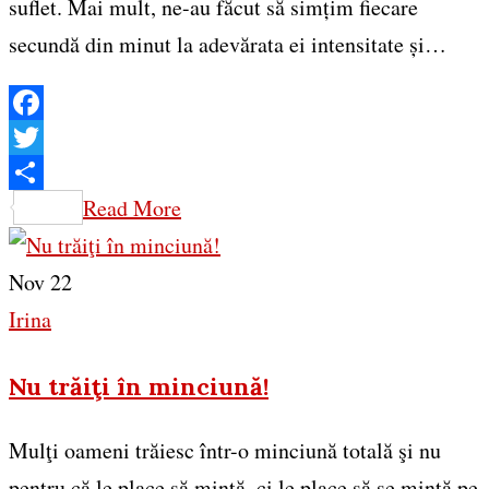
suflet. Mai mult, ne-au făcut să simțim fiecare
secundă din minut la adevărata ei intensitate și…
Facebook
Twitter
Share
Read More
Nov 22
Irina
Nu trăiţi în minciună!
Mulţi oameni trăiesc într-o minciună totală şi nu
pentru că le place să mintă, ci le place să se mintă pe