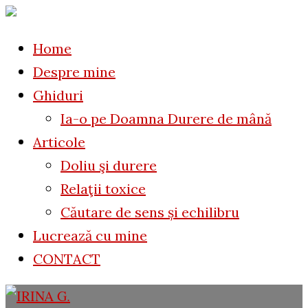
to
for:
content
Home
Despre mine
Ghiduri
Ia-o pe Doamna Durere de mână
Articole
Doliu şi durere
Relaţii toxice
Căutare de sens și echilibru
Lucrează cu mine
CONTACT