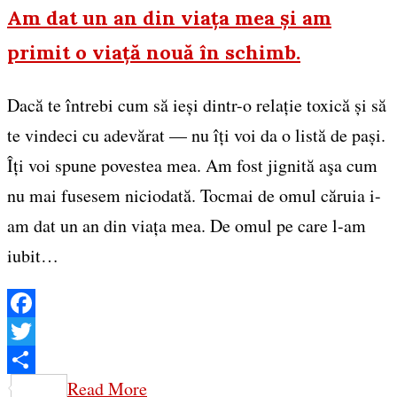
Am dat un an din viața mea și am
primit o viață nouă în schimb.
Dacă te întrebi cum să ieși dintr-o relație toxică și să
te vindeci cu adevărat — nu îți voi da o listă de pași.
Îți voi spune povestea mea. Am fost jignită aşa cum
nu mai fusesem niciodată. Tocmai de omul căruia i-
am dat un an din viața mea. De omul pe care l-am
iubit…
Facebook
Twitter
Share
Read More