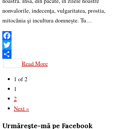
noastră. Însă, din păcate, în zilele noastre
nonvalorile, indecenţa, vulgaritatea, prostia,
mitocănia şi incultura domnește. Tu…
Facebook
Twitter
Share
Read More
1 of 2
1
2
Next »
Urmăreşte-mă pe Facebook