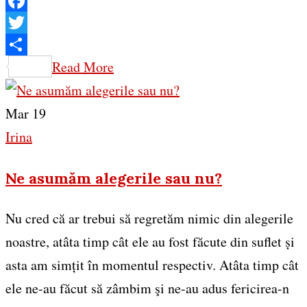
Facebook
Twitter
Share
Read More
Mar 19
Irina
Ne asumăm alegerile sau nu?
Nu cred că ar trebui să regretăm nimic din alegerile
noastre, atâta timp cât ele au fost făcute din suflet și
asta am simțit în momentul respectiv. Atâta timp cât
ele ne-au făcut să zâmbim şi ne-au adus fericirea-n