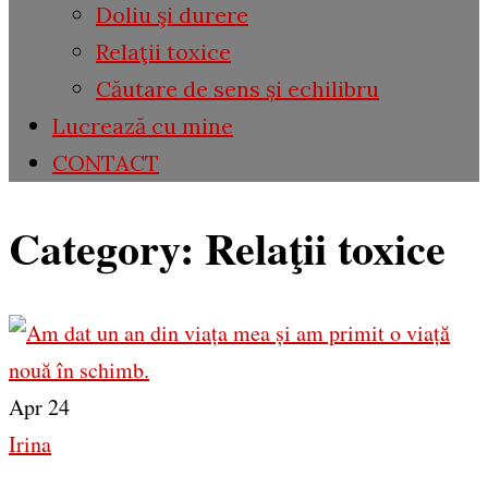
Doliu şi durere
Relaţii toxice
Căutare de sens și echilibru
Lucrează cu mine
CONTACT
Category:
Relaţii toxice
Apr 24
Irina