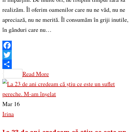
realizăm. Îl oferim oamenilor care nu ne văd, nu ne
apreciază, nu ne merită. Îl consumăm în griji inutile,
în gânduri care nu…
Facebook
Twitter
Share
Read More
Mar 16
Irina
La 23 de ani credeam că știu ce este un