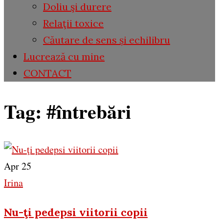
Doliu şi durere
Relaţii toxice
Căutare de sens și echilibru
Lucrează cu mine
CONTACT
Tag:
#întrebări
Apr 25
Irina
Nu-ţi pedepsi viitorii copii