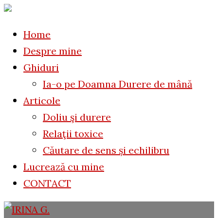
to
for:
content
Home
Despre mine
Ghiduri
Ia-o pe Doamna Durere de mână
Articole
Doliu şi durere
Relaţii toxice
Căutare de sens și echilibru
Lucrează cu mine
CONTACT