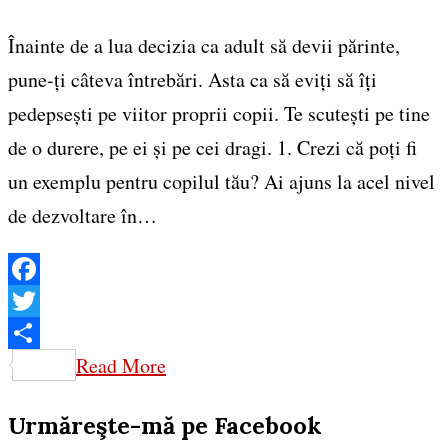
Înainte de a lua decizia ca adult să devii părinte,
pune-ți câteva întrebări. Asta ca să eviți să îți
pedepsești pe viitor proprii copii. Te scutești pe tine
de o durere, pe ei și pe cei dragi. 1. Crezi că poți fi
un exemplu pentru copilul tău? Ai ajuns la acel nivel
de dezvoltare în…
Facebook
Twitter
Share
Read More
Urmăreşte-mă pe Facebook