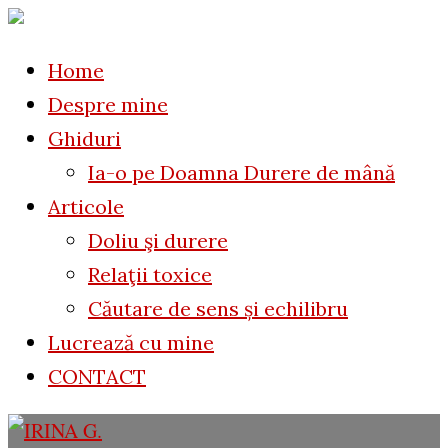
to
for:
content
Home
Despre mine
Ghiduri
Ia-o pe Doamna Durere de mână
Articole
Doliu şi durere
Relaţii toxice
Căutare de sens și echilibru
Lucrează cu mine
CONTACT