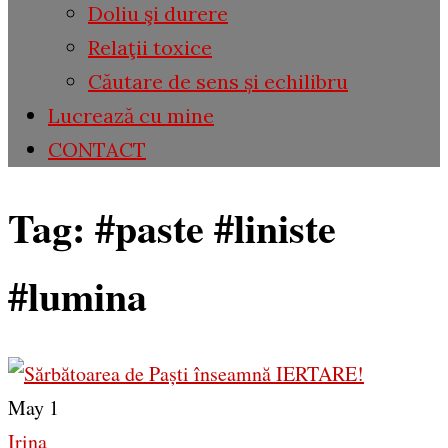
Doliu şi durere
Relaţii toxice
Căutare de sens și echilibru
Lucrează cu mine
CONTACT
Tag:
#paste #liniste
#lumina
May 1
Irina