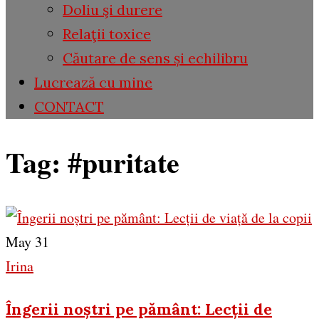
Doliu şi durere
Relaţii toxice
Căutare de sens și echilibru
Lucrează cu mine
CONTACT
Tag:
#puritate
May 31
Irina
Îngerii noștri pe pământ: Lecții de