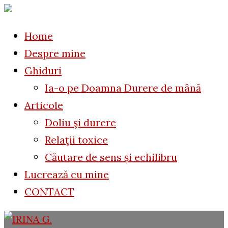
to
for:
content
Home
Despre mine
Ghiduri
Ia-o pe Doamna Durere de mână
Articole
Doliu şi durere
Relaţii toxice
Căutare de sens și echilibru
Lucrează cu mine
CONTACT