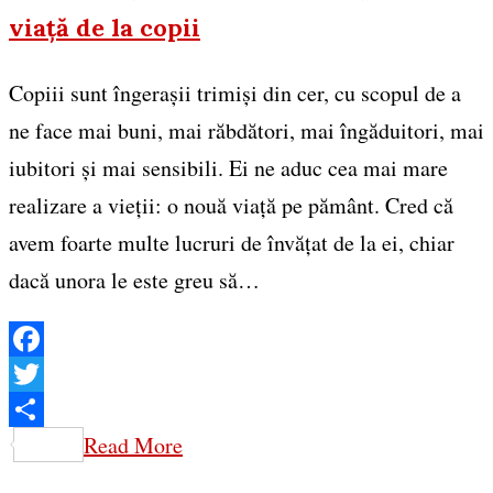
viață de la copii
Copiii sunt îngerașii trimiși din cer, cu scopul de a
ne face mai buni, mai răbdători, mai îngăduitori, mai
iubitori și mai sensibili. Ei ne aduc cea mai mare
realizare a vieții: o nouă viață pe pământ. Cred că
avem foarte multe lucruri de învățat de la ei, chiar
dacă unora le este greu să…
Facebook
Twitter
Share
Read More