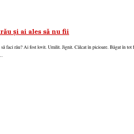
ău și ai ales să nu fii
să faci rău? Ai fost lovit. Umilit. Jignit. Călcat în picioare. Băgat în tot fe
….