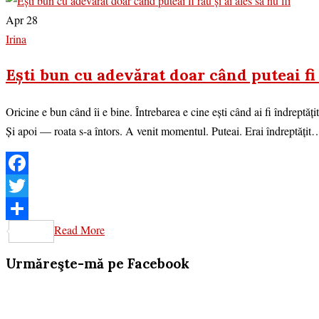
Apr 28
Irina
Ești bun cu adevărat doar când puteai fi r
Oricine e bun când îi e bine. Întrebarea e cine ești când ai fi îndreptățit 
Și apoi — roata s-a întors. A venit momentul. Puteai. Erai îndreptățit
Facebook
Twitter
Read More
Share
Urmăreşte-mă pe Facebook