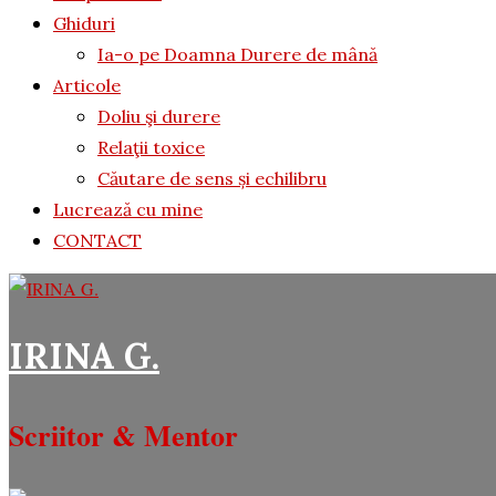
Ghiduri
Ia-o pe Doamna Durere de mână
Articole
Doliu şi durere
Relaţii toxice
Căutare de sens și echilibru
Lucrează cu mine
CONTACT
IRINA G.
Scriitor & Mentor