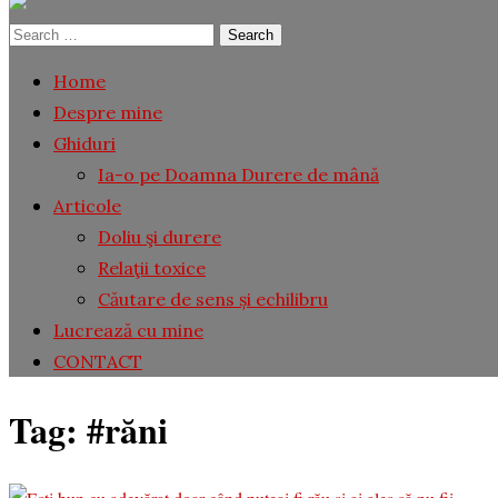
Search
for:
Home
Despre mine
Ghiduri
Ia-o pe Doamna Durere de mână
Articole
Doliu şi durere
Relaţii toxice
Căutare de sens și echilibru
Lucrează cu mine
CONTACT
Tag:
#răni