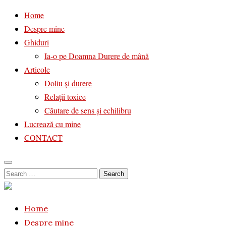
Home
Despre mine
Ghiduri
Ia-o pe Doamna Durere de mână
Articole
Doliu şi durere
Relaţii toxice
Căutare de sens și echilibru
Lucrează cu mine
CONTACT
Skip
Search
to
for:
content
Home
Despre mine