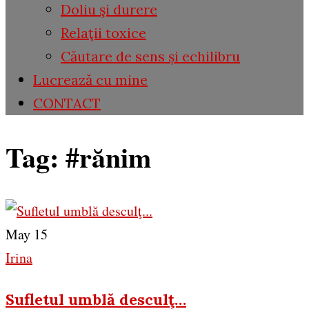
Doliu şi durere
Relaţii toxice
Căutare de sens și echilibru
Lucrează cu mine
CONTACT
Tag:
#rănim
May 15
Irina
Sufletul umblă desculţ…