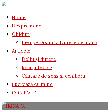
to
for:
content
Home
Despre mine
Ghiduri
Ia-o pe Doamna Durere de mână
Articole
Doliu şi durere
Relaţii toxice
Căutare de sens și echilibru
Lucrează cu mine
CONTACT