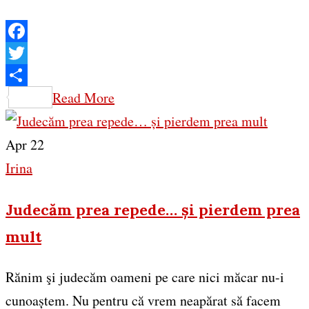
Facebook
Twitter
Share
Read More
Apr 22
Irina
Judecăm prea repede… și pierdem prea
mult
Rănim şi judecăm oameni pe care nici măcar nu-i
cunoaștem. Nu pentru că vrem neapărat să facem