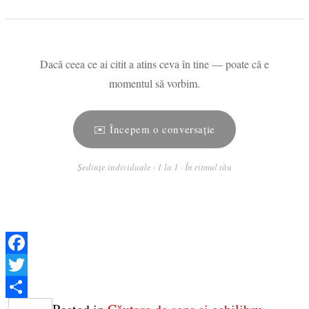
Dacă ceea ce ai citit a atins ceva în tine — poate că e
momentul să vorbim.
✉️ Începem o conversație
Ședințe individuale · 1 la 1 · În ritmul tău
Facebook
Twitter
Share