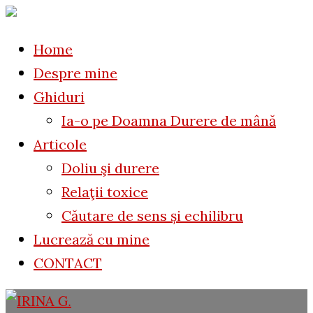
to
for:
content
Home
Despre mine
Ghiduri
Ia-o pe Doamna Durere de mână
Articole
Doliu şi durere
Relaţii toxice
Căutare de sens și echilibru
Lucrează cu mine
CONTACT