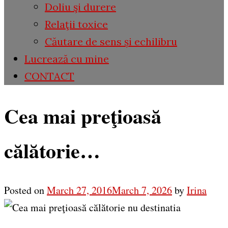
Doliu şi durere
Relaţii toxice
Căutare de sens și echilibru
Lucrează cu mine
CONTACT
Cea mai preţioasă
călătorie…
Posted on
March 27, 2016
March 7, 2026
by
Irina