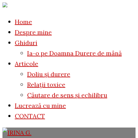
to
for:
content
Home
Despre mine
Ghiduri
Ia-o pe Doamna Durere de mână
Articole
Doliu şi durere
Relaţii toxice
Căutare de sens și echilibru
Lucrează cu mine
CONTACT