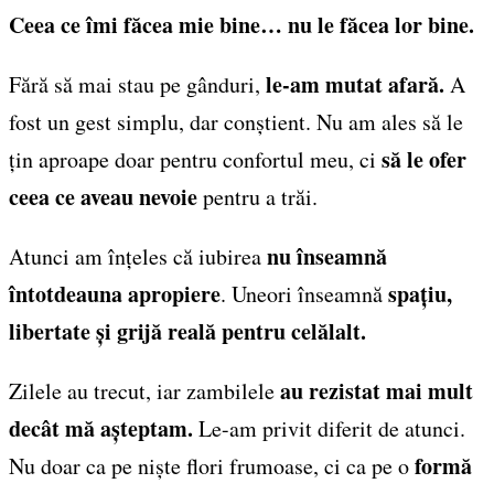
Ceea ce îmi făcea mie bine… nu le făcea lor bine.
le-am mutat afară.
Fără să mai stau pe gânduri,
A
fost un gest simplu, dar conștient. Nu am ales să le
să le ofer
țin aproape doar pentru confortul meu, ci
ceea ce aveau nevoie
pentru a trăi.
nu înseamnă
Atunci am înțeles că iubirea
întotdeauna apropiere
spațiu,
. Uneori înseamnă
libertate și grijă reală pentru celălalt.
au rezistat mai mult
Zilele au trecut, iar zambilele
decât mă așteptam.
Le-am privit diferit de atunci.
formă
Nu doar ca pe niște flori frumoase, ci ca pe o