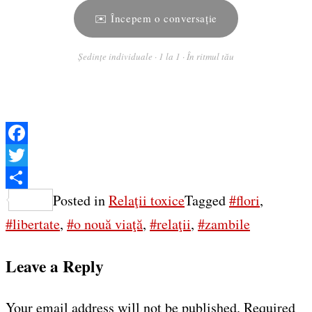
✉️ Începem o conversație
Ședințe individuale · 1 la 1 · În ritmul tău
Facebook
Twitter
Share
Posted in
Relaţii toxice
Tagged
#flori
,
#libertate
,
#o nouă viaţă
,
#relaţii
,
#zambile
Leave a Reply
Your email address will not be published.
Required