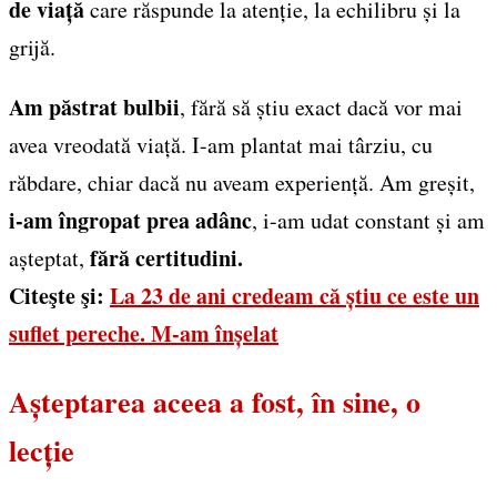
de viață
care răspunde la atenție, la echilibru și la
grijă.
Am păstrat bulbii
, fără să știu exact dacă vor mai
avea vreodată viață. I-am plantat mai târziu, cu
răbdare, chiar dacă nu aveam experiență. Am greșit,
i-am îngropat prea adânc
, i-am udat constant și am
fără certitudini.
așteptat,
Citeşte şi:
La 23 de ani credeam că știu ce este un
suflet pereche. M-am înșelat
Așteptarea aceea a fost, în sine, o
lecție