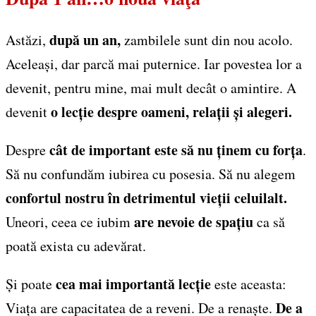
după un an,
Astăzi,
zambilele sunt din nou acolo.
Aceleași, dar parcă mai puternice. Iar povestea lor a
devenit, pentru mine, mai mult decât o amintire. A
o lecție despre oameni, relații și alegeri.
devenit
cât de important este să nu ținem cu forța
Despre
.
Să nu confundăm iubirea cu posesia. Să nu alegem
confortul nostru în detrimentul vieții celuilalt.
are nevoie de spațiu
Uneori, ceea ce iubim
ca să
poată exista cu adevărat.
cea mai importantă lecție
Și poate
este aceasta:
De a
Viața are capacitatea de a reveni. De a renaște.