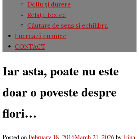
Doliu şi durere
Relaţii toxice
Căutare de sens și echilibru
Lucrează cu mine
CONTACT
Iar asta, poate nu este
doar o poveste despre
flori…
Posted on
February 18, 2016
March 21, 2026
by
Irina