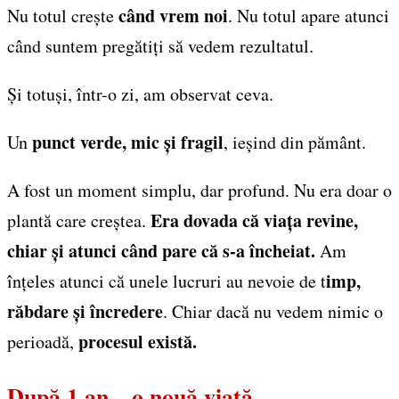
când vrem noi
Nu totul crește
. Nu totul apare atunci
când suntem pregătiți să vedem rezultatul.
Și totuși, într-o zi, am observat ceva.
punct verde, mic și fragil
Un
, ieșind din pământ.
A fost un moment simplu, dar profund. Nu era doar o
Era dovada că viața revine,
plantă care creștea.
chiar și atunci când pare că s-a încheiat.
Am
imp,
înțeles atunci că unele lucruri au nevoie de t
răbdare și încredere
. Chiar dacă nu vedem nimic o
procesul există.
perioadă,
După 1 an…o nouă viaţă