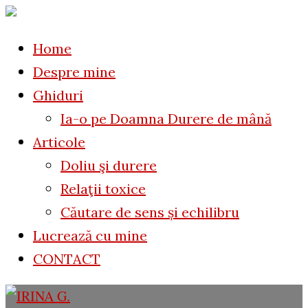
to
for:
content
Home
Despre mine
Ghiduri
Ia-o pe Doamna Durere de mână
Articole
Doliu şi durere
Relaţii toxice
Căutare de sens și echilibru
Lucrează cu mine
CONTACT