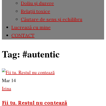
Doliu şi durere
Relaţii toxice
Căutare de sens și echilibru
Lucrează cu mine
CONTACT
Tag:
#autentic
Mar 14
Irina
Fii tu. Restul nu contează