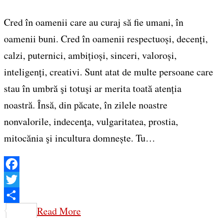
Cred în oamenii care au curaj să fie umani, în
oamenii buni. Cred în oamenii respectuoși, decenți,
calzi, puternici, ambițioși, sinceri, valoroși,
inteligenți, creativi. Sunt atat de multe persoane care
stau în umbră şi totuşi ar merita toată atenția
noastră. Însă, din păcate, în zilele noastre
nonvalorile, indecenţa, vulgaritatea, prostia,
mitocănia şi incultura domnește. Tu…
Facebook
Twitter
Share
Read More