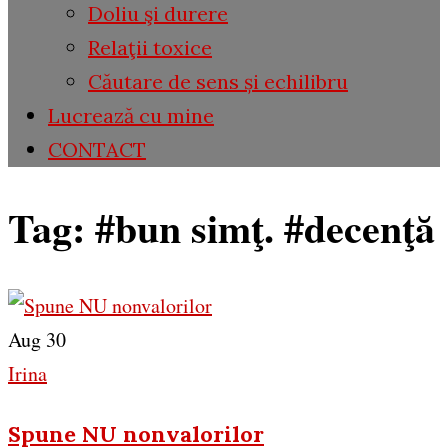
Doliu şi durere
Relaţii toxice
Căutare de sens și echilibru
Lucrează cu mine
CONTACT
Tag:
#bun simţ. #decenţă
Aug 30
Irina
Spune NU nonvalorilor