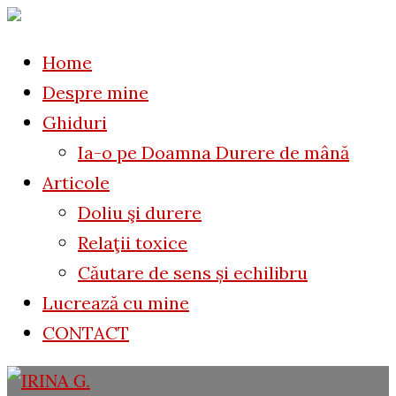
to
for:
content
Home
Despre mine
Ghiduri
Ia-o pe Doamna Durere de mână
Articole
Doliu şi durere
Relaţii toxice
Căutare de sens și echilibru
Lucrează cu mine
CONTACT